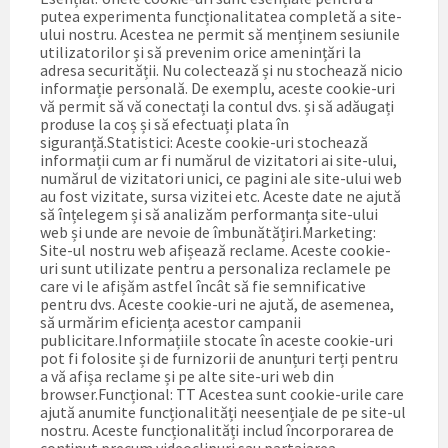
putea experimenta funcționalitatea completă a site-
ului nostru. Acestea ne permit să menținem sesiunile
utilizatorilor și să prevenim orice amenințări la
adresa securității. Nu colectează și nu stochează nicio
informație personală. De exemplu, aceste cookie-uri
vă permit să vă conectați la contul dvs. și să adăugați
produse la coș și să efectuați plata în
siguranță.Statistici: Aceste cookie-uri stochează
informații cum ar fi numărul de vizitatori ai site-ului,
numărul de vizitatori unici, ce pagini ale site-ului web
au fost vizitate, sursa vizitei etc. Aceste date ne ajută
să înțelegem și să analizăm performanța site-ului
web și unde are nevoie de îmbunătățiri.Marketing:
Site-ul nostru web afișează reclame. Aceste cookie-
uri sunt utilizate pentru a personaliza reclamele pe
care vi le afișăm astfel încât să fie semnificative
pentru dvs. Aceste cookie-uri ne ajută, de asemenea,
să urmărim eficiența acestor campanii
publicitare.Informațiile stocate în aceste cookie-uri
pot fi folosite și de furnizorii de anunțuri terți pentru
a vă afișa reclame și pe alte site-uri web din
browser.Funcțional: TT Acestea sunt cookie-urile care
ajută anumite funcționalități neesențiale de pe site-ul
nostru. Aceste funcționalități includ încorporarea de