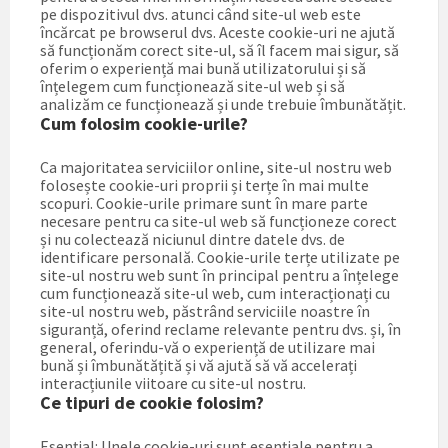
pe dispozitivul dvs. atunci când site-ul web este
încărcat pe browserul dvs. Aceste cookie-uri ne ajută
să funcționăm corect site-ul, să îl facem mai sigur, să
oferim o experiență mai bună utilizatorului și să
înțelegem cum funcționează site-ul web și să
analizăm ce funcționează și unde trebuie îmbunătățit.
Cum folosim cookie-urile?
Ca majoritatea serviciilor online, site-ul nostru web
folosește cookie-uri proprii și terțe în mai multe
scopuri. Cookie-urile primare sunt în mare parte
necesare pentru ca site-ul web să funcționeze corect
și nu colectează niciunul dintre datele dvs. de
identificare personală. Cookie-urile terțe utilizate pe
site-ul nostru web sunt în principal pentru a înțelege
cum funcționează site-ul web, cum interacționați cu
site-ul nostru web, păstrând serviciile noastre în
siguranță, oferind reclame relevante pentru dvs. și, în
general, oferindu-vă o experiență de utilizare mai
bună și îmbunătățită și vă ajută să vă accelerați
interacțiunile viitoare cu site-ul nostru.
Ce tipuri de cookie folosim?
Esențial: Unele cookie-uri sunt esențiale pentru a