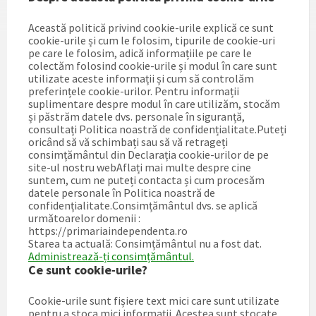
Această politică privind cookie-urile explică ce sunt
cookie-urile și cum le folosim, tipurile de cookie-uri
pe care le folosim, adică informațiile pe care le
colectăm folosind cookie-urile și modul în care sunt
utilizate aceste informații și cum să controlăm
preferințele cookie-urilor. Pentru informații
suplimentare despre modul în care utilizăm, stocăm
și păstrăm datele dvs. personale în siguranță,
consultați Politica noastră de confidențialitate.Puteți
oricând să vă schimbați sau să vă retrageți
consimțământul din Declarația cookie-urilor de pe
site-ul nostru webAflați mai multe despre cine
suntem, cum ne puteți contacta și cum procesăm
datele personale în Politica noastră de
confidențialitate.Consimțământul dvs. se aplică
următoarelor domenii :
https://primariaindependenta.ro
Starea ta actuală: Consimțământul nu a fost dat.
Administrează-ți consimțământul.
Ce sunt cookie-urile?
Cookie-urile sunt fișiere text mici care sunt utilizate
pentru a stoca mici informații. Acestea sunt stocate