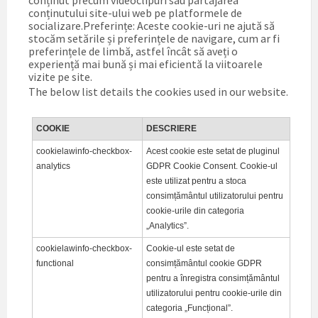
conținut precum videoclipuri sau partajarea
conținutului site-ului web pe platformele de
socializare.Preferințe: Aceste cookie-uri ne ajută să
stocăm setările și preferințele de navigare, cum ar fi
preferințele de limbă, astfel încât să aveți o
experiență mai bună și mai eficientă la viitoarele
vizite pe site.
The below list details the cookies used in our website.
COOKIE
DESCRIERE
cookielawinfo-checkbox-
Acest cookie este setat de pluginul
analytics
GDPR Cookie Consent. Cookie-ul
este utilizat pentru a stoca
consimțământul utilizatorului pentru
cookie-urile din categoria
„Analytics”.
cookielawinfo-checkbox-
Cookie-ul este setat de
functional
consimțământul cookie GDPR
pentru a înregistra consimțământul
utilizatorului pentru cookie-urile din
categoria „Funcțional”.