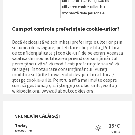
utilizatorul a consimțit sau nu
utilizarea cookie-urilor. Nu
stochează date personale.
Cum pot controla preferințele cookie-urilor?
Dacă decideți să vă schimbați preferințele ulterior prin
sesiunea de navigare, puteți face clic pe fila „Politică
de confidențialitate și cookie-uri” de pe ecran. Aceasta
va afișa din nou notificarea privind consimțământul,
permițându-vă să vă modificați preferințele sau să vă
retrageți în totalitate consimțământul. Puteți
modifica setările browserului dvs. pentru a bloca /
șterge cookie-urile. Pentru a afla mai multe despre
cum să gestionați și să ștergeți cookie-urile, vizitați
wikipedia.org, www.allaboutcookies.org.
VREMEA ÎN CĂLĂRAȘI
25°C
Today
09/08/2026
6 m/s