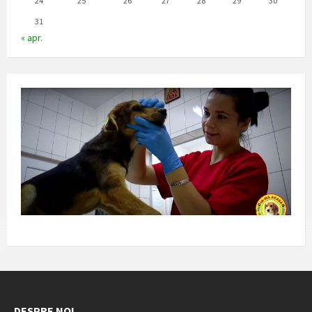
24
25
26
27
28
29
30
31
« apr.
DESPRE NOI