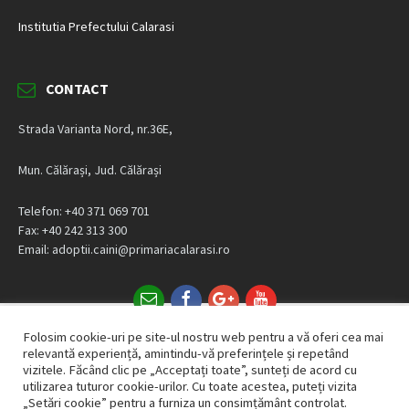
Institutia Prefectului Calarasi
CONTACT
Strada Varianta Nord, nr.36E,
Mun. Călărași, Jud. Călărași
Telefon: +40 371 069 701
Fax: +40 242 313 300
Email: adoptii.caini@primariacalarasi.ro
Email
Facebook
Google+
YouTube
Politica privind cookie-urile
GDPR
Folosim cookie-uri pe site-ul nostru web pentru a vă oferi cea mai
relevantă experiență, amintindu-vă preferințele și repetând
© 2026 Serviciul Public pentru Gestionarea Câinilor fără Stăpân Călărași! Creat de
vizitele. Făcând clic pe „Acceptați toate”, sunteți de acord cu
South Design IT
utilizarea tuturor cookie-urilor. Cu toate acestea, puteți vizita
„Setări cookie” pentru a furniza un consimțământ controlat.