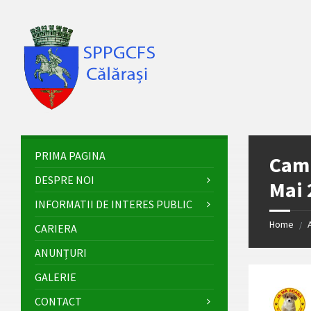
Skip
Skip
Skip
Skip
to
to
to
to
content
left
right
footer
sidebar
sidebar
PRIMA PAGINA
Camp
DESPRE NOI
Mai 
INFORMATII DE INTERES PUBLIC
Home
/
CARIERA
ANUNȚURI
GALERIE
CONTACT