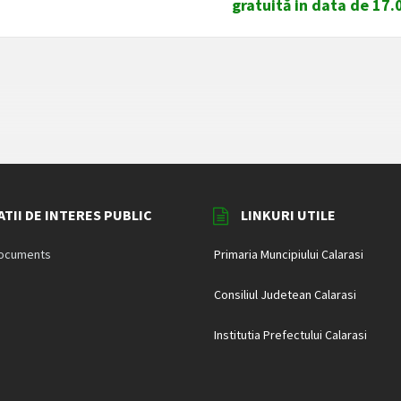
gratuită in data de 17
TII DE INTERES PUBLIC
LINKURI UTILE
documents
Primaria Muncipiului Calarasi
Consiliul Judetean Calarasi
Institutia Prefectului Calarasi