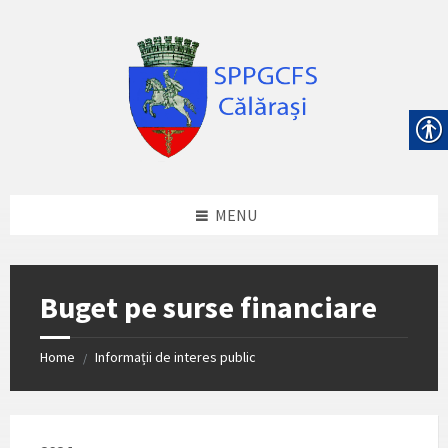
Skip
Skip
Skip
Skip
to
to
to
to
content
left
right
footer
sidebar
sidebar
MENU
Buget pe surse financiare
Home
Informații de interes public
/