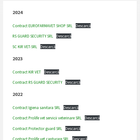
2024
Contract EUROFARMAVET SHOP SRL
Descarcă
RS GUARD SECURITY SRL
Descarcă
SC KIR VET-SRL
Descarcă
2023
Contract KIR VET
Descarcă
Contract RS GUARD SECURITY
Descarcă
2022
Contract Igiena sanitara SRL
Descarcă
Contract Prolife vet servicii veterinare SRL
Descarcă
Contract Protector guard SRL
Descarcă
Contract Prolife vet capturare SRL
Descarcă