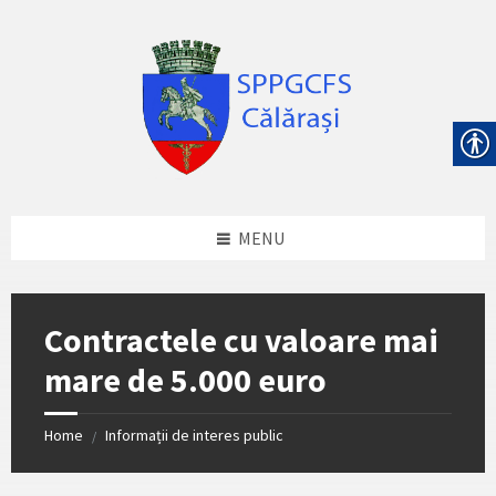
Skip
Skip
Skip
Skip
to
to
to
to
content
left
right
footer
sidebar
sidebar
MENU
Contractele cu valoare mai
mare de 5.000 euro
Home
Informații de interes public
/