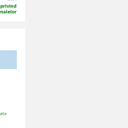
 privind
malelor
sate