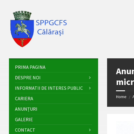
Skip
Skip
Skip
Skip
to
to
to
to
content
left
right
footer
sidebar
sidebar
PRIMA PAGINA
Anun
DESPRE NOI
micr
INFORMATII DE INTERES PUBLIC
Home
/
CARIERA
ANUNȚURI
GALERIE
CONTACT