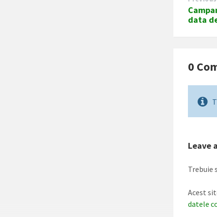
Campani
data d
0 Co
T
Leave 
Trebuie s
Acest si
datele c