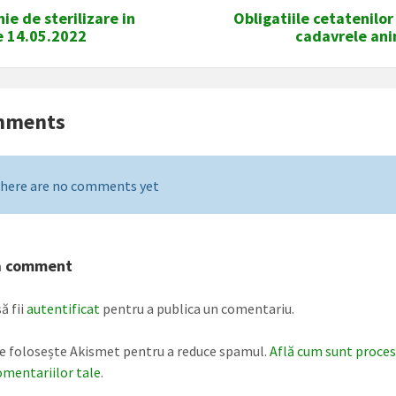
e de sterilizare in
Obligatiile cetatenilor
e 14.05.2022
cadavrele ani
mments
here are no comments yet
a comment
ă fii
autentificat
pentru a publica un comentariu.
te folosește Akismet pentru a reduce spamul.
Află cum sunt proce
omentariilor tale
.